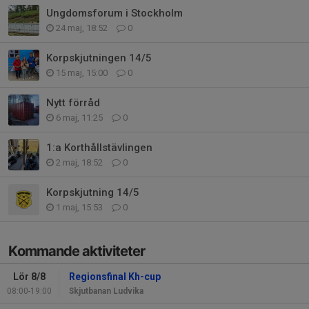
Ungdomsforum i Stockholm
24 maj, 18:52
0
Korpskjutningen 14/5
15 maj, 15:00
0
Nytt förråd
6 maj, 11:25
0
1:a Korthållstävlingen
2 maj, 18:52
0
Korpskjutning 14/5
1 maj, 15:53
0
Kommande aktiviteter
Lör 8/8
Regionsfinal Kh-cup
08:00-19:00
Skjutbanan Ludvika