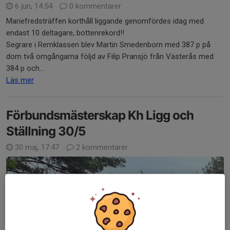
6 jun, 14:54
0 kommentarer
Mariefredsträffen korthåll liggande genomfördes idag med
endast 10 deltagare, bottenrekord!!
Segrare i Remklassen blev Martin Smedenborn med 387 p på
dom två omgångarna följd av Filip Pransjö från Västerås med
384 p och...
Läs mer
Förbundsmästerskap Kh Ligg och
Ställning 30/5
30 maj, 17:47
2 kommentarer