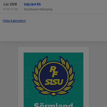
Lör 29/8
Inbj tävl Kh
10:00-15:00
Skjutbanan Nyköping
Hela kalendern