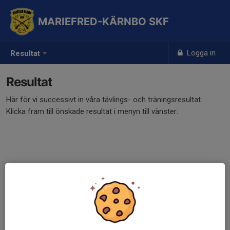
MARIEFRED-KÄRNBO SKF
Logga in
Resultat
Resultat
Här för vi successivt in våra tävlings- och träningsresultat.
Klicka fram till önskade resultat i menyn till vänster.