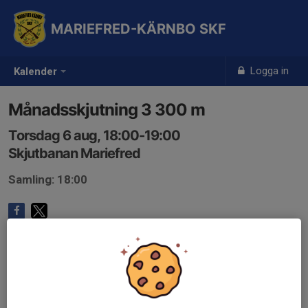
MARIEFRED-KÄRNBO SKF
Logga in
Kalender
Månadsskjutning 3 300 m
Torsdag 6 aug, 18:00-19:00
Skjutbanan Mariefred
Samling: 18:00
Anmälan är öppen för föreningens alla medlemmar.
Logga in
här