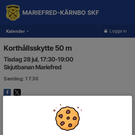
MARIEFRED-KÄRNBO SKF
Logga in
Kalender
Korthållsskytte 50 m
Tisdag 28 jul, 17:30-19:00
Skjutbanan Mariefred
Samling: 17:30