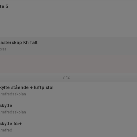
te 5
sterskap Kh fält
rosa
v.42
ytte stående + luftpistol
riefredsskolan
skytte
riefredsskolan
skytte 65+
riefred