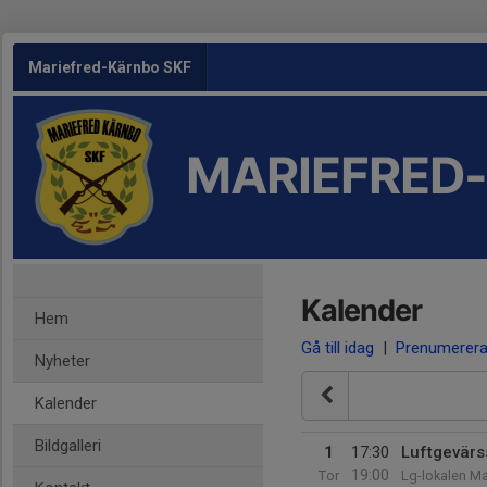
Mariefred-Kärnbo SKF
MARIEFRED
Kalender
Hem
Gå till idag
|
Prenumerer
Nyheter
Kalender
Bildgalleri
1
17:30
Luftgevärs
19:00
Tor
Lg-lokalen Ma