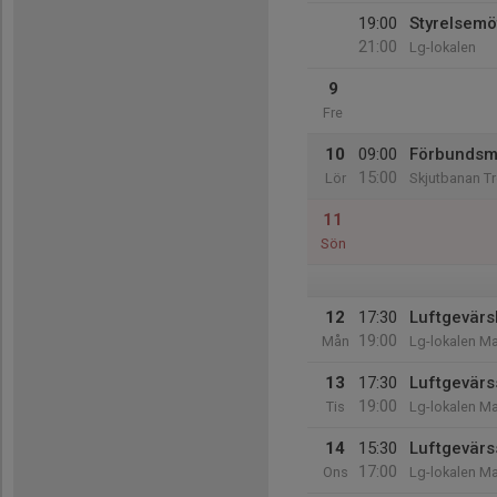
19:00
Styrelsemö
21:00
Lg-lokalen
9
Fre
10
09:00
Förbundsmä
15:00
Lör
Skjutbanan T
11
Sön
12
17:30
Luftgevärsk
19:00
Mån
Lg-lokalen Ma
13
17:30
Luftgevärs
19:00
Tis
Lg-lokalen Ma
14
15:30
Luftgevärs
17:00
Ons
Lg-lokalen Ma