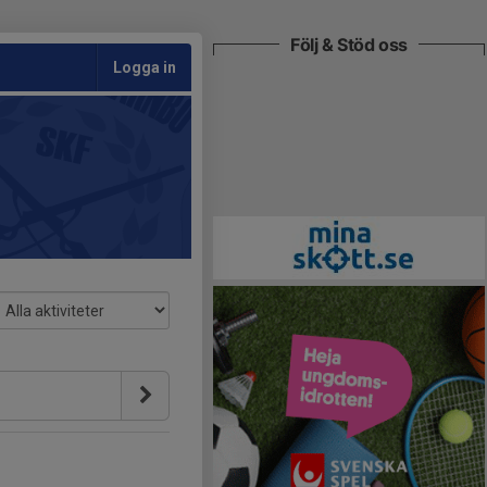
Följ & Stöd oss
Logga in