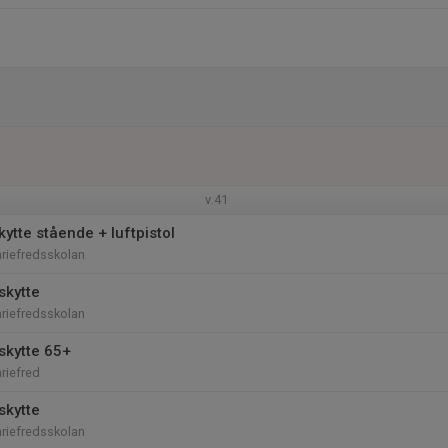
v.41
ytte stående + luftpistol
riefredsskolan
skytte
riefredsskolan
skytte 65+
riefred
skytte
riefredsskolan