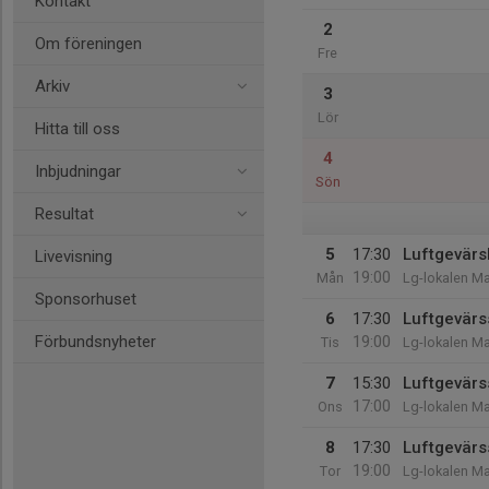
Kontakt
2
Om föreningen
Fre
Arkiv
3
Lör
Hitta till oss
4
Inbjudningar
Sön
Resultat
5
17:30
Luftgevärsk
Livevisning
19:00
Mån
Lg-lokalen Ma
Sponsorhuset
6
17:30
Luftgevärs
Förbundsnyheter
19:00
Tis
Lg-lokalen Ma
7
15:30
Luftgevärs
17:00
Ons
Lg-lokalen Ma
8
17:30
Luftgevärs
19:00
Tor
Lg-lokalen Ma