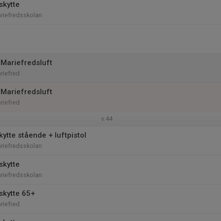
skytte
riefredsskolan
g Mariefredsluft
riefred
g Mariefredsluft
riefred
v.44
ytte stående + luftpistol
riefredsskolan
skytte
riefredsskolan
skytte 65+
riefred