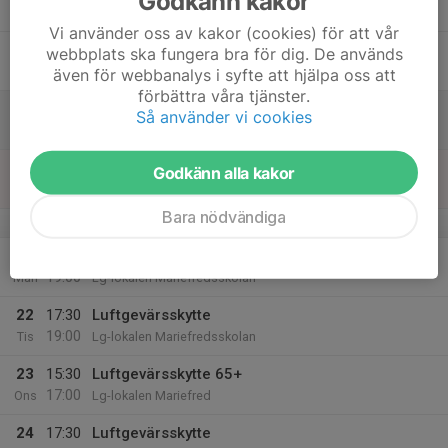
Godkänn kakor
19:00
Tor
Lg-lokalen Mariefredsskolan
Vi använder oss av kakor (cookies) för att vår
18
webbplats ska fungera bra för dig. De används
Fre
även för webbanalys i syfte att hjälpa oss att
förbättra våra tjänster.
19
08:00
Riksfinal Kh-cup
Så använder vi cookies
19:00
Lör
Skjutbanan Skultuna
20
Godkänn alla kakor
Sön
Bara nödvändiga
v.39
21
17:30
Luftgevärskytte stående + luftpistol
19:00
Mån
Lg-lokalen Mariefredsskolan
22
17:30
Luftgevärsskytte
19:00
Tis
Lg-lokalen Mariefredsskolan
23
15:30
Luftgevärsskytte 65+
17:00
Ons
Lg-lokalen Mariefred
24
17:30
Luftgevärsskytte