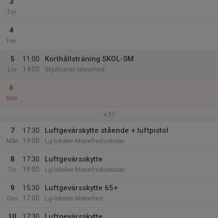
3
Tor
4
Fre
5
11:00
Korthållsträning SKOL-SM
14:00
Lör
Skjutbanan Mariefred
6
Sön
v.37
7
17:30
Luftgevärskytte stående + luftpistol
19:00
Mån
Lg-lokalen Mariefredsskolan
8
17:30
Luftgevärsskytte
19:00
Tis
Lg-lokalen Mariefredsskolan
9
15:30
Luftgevärsskytte 65+
17:00
Ons
Lg-lokalen Mariefred
10
17:30
Luftgevärsskytte