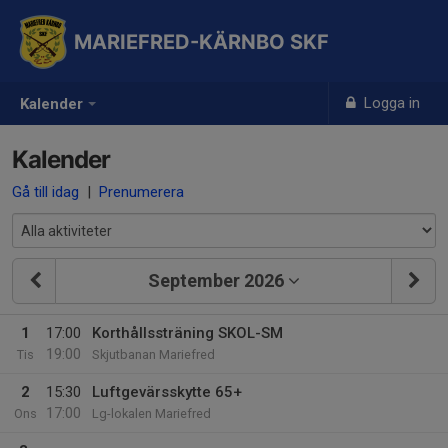
MARIEFRED-KÄRNBO SKF
Logga in
Kalender
Kalender
Gå till idag
|
Prenumerera
September 2026
1
17:00
Korthållssträning SKOL-SM
19:00
Tis
Skjutbanan Mariefred
2
15:30
Luftgevärsskytte 65+
17:00
Ons
Lg-lokalen Mariefred