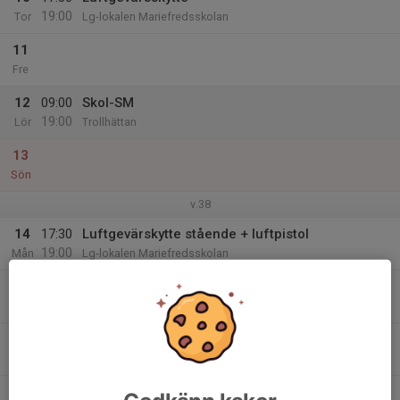
19:00
Tor
Lg-lokalen Mariefredsskolan
11
Fre
12
09:00
Skol-SM
19:00
Lör
Trollhättan
13
Sön
v.38
14
17:30
Luftgevärskytte stående + luftpistol
19:00
Mån
Lg-lokalen Mariefredsskolan
15
17:30
Luftgevärsskytte
19:00
Tis
Lg-lokalen Mariefredsskolan
16
15:30
Luftgevärsskytte 65+
17:00
Ons
Lg-lokalen Mariefred
17
17:30
Luftgevärsskytte